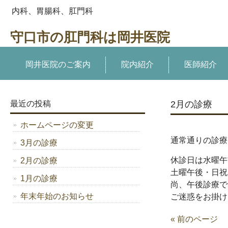
内科、胃腸科、肛門科
守口市の肛門科は岡井医院
岡井医院のご案内
院内紹介
医師紹介
最近の投稿
2月の診療
ホームページの変更
通常通りの診療
3月の診療
休診日は水曜午
2月の診療
土曜午後・日祝
1月の診療
尚、午後診療で
年末年始のお知らせ
ご迷惑をお掛け
« 前のページ